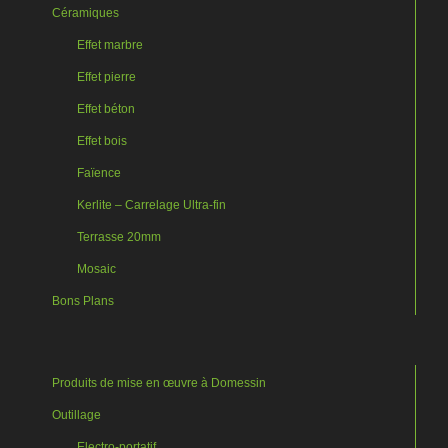
Céramiques
Effet marbre
Effet pierre
Effet béton
Effet bois
Faïence
Kerlite – Carrelage Ultra-fin
Terrasse 20mm
Mosaic
Bons Plans
Produits de mise en œuvre à Domessin
Outillage
Electro-portatif